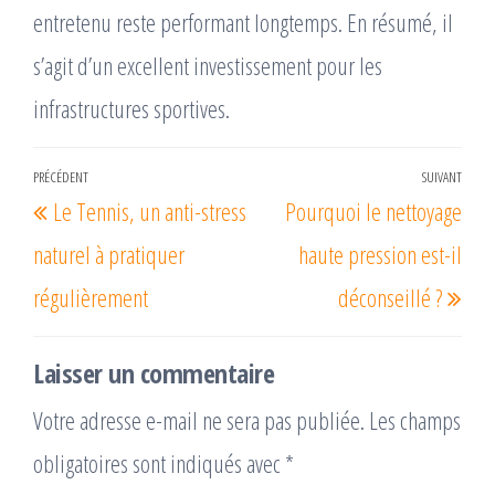
entretenu reste performant longtemps. En résumé, il
s’agit d’un excellent investissement pour les
infrastructures sportives.
Navigation
PRÉCÉDENT
SUIVANT
Article
Arti
Le Tennis, un anti-stress
Pourquoi le nettoyage
de
précédent
suiv
l’article
naturel à pratiquer
haute pression est-il
régulièrement
déconseillé ?
Laisser un commentaire
Votre adresse e-mail ne sera pas publiée.
Les champs
obligatoires sont indiqués avec
*