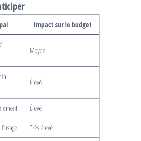
ticiper
pal
Impact sur le budget
té
Moyen
 la
Élevé
ablement
Élevé
t l’usage
Très élevé