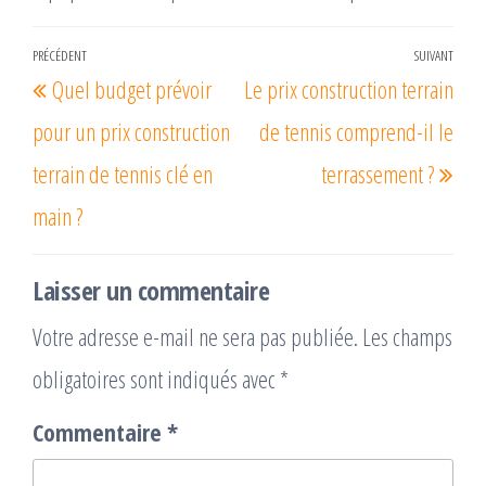
Navigation
PRÉCÉDENT
SUIVANT
Article
Arti
Quel budget prévoir
Le prix construction terrain
de
précédent
suiv
l’article
pour un prix construction
de tennis comprend-il le
terrain de tennis clé en
terrassement ?
main ?
Laisser un commentaire
Votre adresse e-mail ne sera pas publiée.
Les champs
obligatoires sont indiqués avec
*
Commentaire
*