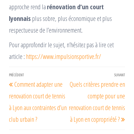
approche rend la
rénovation d’un court
lyonnais
plus sobre, plus économique et plus
respectueuse de l’environnement.
Pour approfondir le sujet, n’hésitez pas à lire cet
article :
https://www.impulsionsportive.fr/
Navigation
PRÉCÉDENT
SUIVANT
Article
Arti
Comment adapter une
Quels critères prendre en
de
précédent
suiv
l’article
renovation court de tennis
compte pour une
à Lyon aux contraintes d’un
renovation court de tennis
club urbain ?
à Lyon en copropriété ?