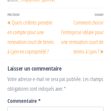
Navigation
PRÉCÉDENT
SUIVANT
Article
Arti
Quels critères prendre
Comment choisir
de
précédent
suiv
l’article
en compte pour une
l’entreprise idéale pour
renovation court de tennis
une renovation court de
à Lyon en copropriété ?
tennis à Lyon ?
Laisser un commentaire
Votre adresse e-mail ne sera pas publiée.
Les champs
obligatoires sont indiqués avec
*
Commentaire
*