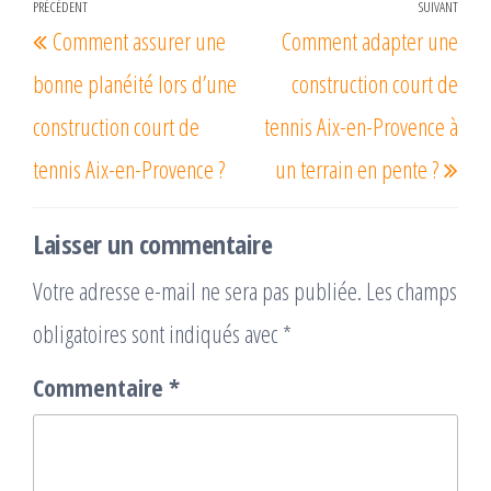
Navigation
PRÉCÉDENT
SUIVANT
Article
Arti
Comment assurer une
Comment adapter une
de
précédent
suiv
l’article
bonne planéité lors d’une
construction court de
construction court de
tennis Aix-en-Provence à
tennis Aix-en-Provence ?
un terrain en pente ?
Laisser un commentaire
Votre adresse e-mail ne sera pas publiée.
Les champs
obligatoires sont indiqués avec
*
Commentaire
*