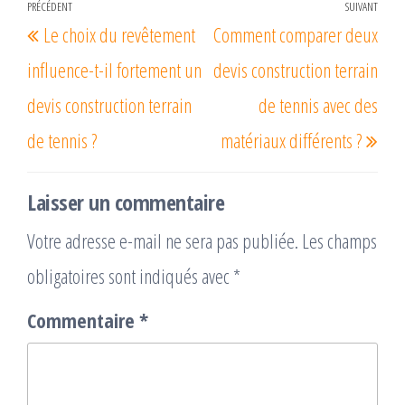
Navigation
PRÉCÉDENT
SUIVANT
Article
Arti
Le choix du revêtement
Comment comparer deux
de
précédent
suiv
l’article
influence-t-il fortement un
devis construction terrain
devis construction terrain
de tennis avec des
de tennis ?
matériaux différents ?
Laisser un commentaire
Votre adresse e-mail ne sera pas publiée.
Les champs
obligatoires sont indiqués avec
*
Commentaire
*