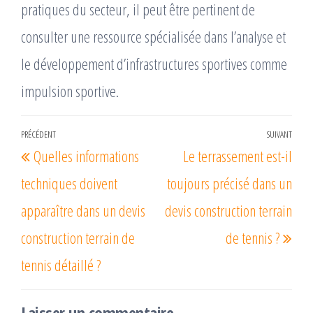
pratiques du secteur, il peut être pertinent de
consulter une ressource spécialisée dans l’analyse et
le développement d’infrastructures sportives comme
impulsion sportive.
Navigation
PRÉCÉDENT
SUIVANT
Article
Arti
Quelles informations
Le terrassement est-il
de
précédent
suiv
l’article
techniques doivent
toujours précisé dans un
apparaître dans un devis
devis construction terrain
construction terrain de
de tennis ?
tennis détaillé ?
Laisser un commentaire