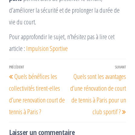
d’améliorer la sécurité et de prolonger la durée de
vie du court.
Pour approfondir le sujet, n’hésitez pas à lire cet
article :
Impulsion Sportive
Navigation
PRÉCÉDENT
SUIVANT
Article
Arti
Quels bénéfices les
Quels sont les avantages
de
précédent
suiv
l’article
collectivités tirent-elles
d’une rénovation de court
d’une renovation court de
de tennis à Paris pour un
tennis à Paris ?
club sportif ?
Laisser un commentaire