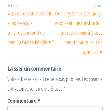
Navigation
PRÉCÉDENT
SUIVANT
Article
Arti
La terre battue est-elle
Quels systèmes d’éclairage
de
précédent
suiv
l’article
adaptée à une
valorisent une construction
construction court de
court de tennis à Grasse
tennis à Grasse hôtelière ?
dans un cadre haut de
gamme ?
Laisser un commentaire
Votre adresse e-mail ne sera pas publiée.
Les champs
obligatoires sont indiqués avec
*
Commentaire
*