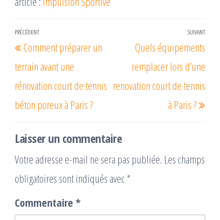
article :
Impulsion Sportive
Navigation
PRÉCÉDENT
SUIVANT
Article
Arti
Comment préparer un
Quels équipements
de
précédent
suiv
l’article
terrain avant une
remplacer lors d’une
rénovation court de tennis
renovation court de tennis
béton poreux à Paris ?
à Paris ?
Laisser un commentaire
Votre adresse e-mail ne sera pas publiée.
Les champs
obligatoires sont indiqués avec
*
Commentaire
*