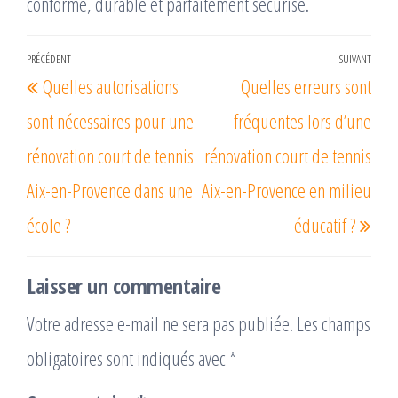
conforme, durable et parfaitement sécurisé.
Navigation
PRÉCÉDENT
SUIVANT
Article
Arti
Quelles autorisations
Quelles erreurs sont
de
précédent
suiv
l’article
sont nécessaires pour une
fréquentes lors d’une
rénovation court de tennis
rénovation court de tennis
Aix-en-Provence dans une
Aix-en-Provence en milieu
école ?
éducatif ?
Laisser un commentaire
Votre adresse e-mail ne sera pas publiée.
Les champs
obligatoires sont indiqués avec
*