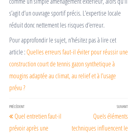
comme un simple aménagement extérieur, alors qu’il
s’agit d’un ouvrage sportif précis. L’expertise locale
réduit donc nettement les risques d’erreur.
Pour approfondir le sujet, n’hésitez pas à lire cet
article :
Quelles erreurs faut-il éviter pour réussir une
construction court de tennis gazon synthetique à
mougins adaptée au climat, au relief et à l’usage
prévu ?
Navigation
PRÉCÉDENT
SUIVANT
Article
Arti
Quel entretien faut-il
Quels éléments
de
précédent
suiv
l’article
prévoir après une
techniques influencent le