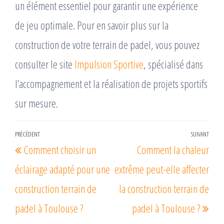
un élément essentiel pour garantir une expérience
de jeu optimale. Pour en savoir plus sur la
construction de votre terrain de padel, vous pouvez
consulter le site
Impulsion Sportive
, spécialisé dans
l’accompagnement et la réalisation de projets sportifs
sur mesure.
Navigation
PRÉCÉDENT
SUIVANT
Article
Arti
Comment choisir un
Comment la chaleur
de
précédent
suiv
l’article
éclairage adapté pour une
extrême peut-elle affecter
construction terrain de
la construction terrain de
padel à Toulouse ?
padel à Toulouse ?