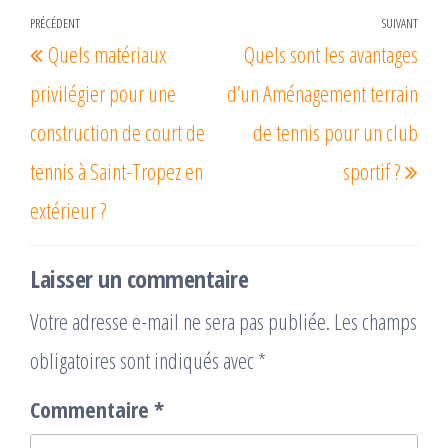
Navigation
PRÉCÉDENT
SUIVANT
Article
Arti
Quels matériaux
Quels sont les avantages
de
précédent
suiv
l’article
privilégier pour une
d’un Aménagement terrain
construction de court de
de tennis pour un club
tennis à Saint-Tropez en
sportif ?
extérieur ?
Laisser un commentaire
Votre adresse e-mail ne sera pas publiée.
Les champs
obligatoires sont indiqués avec
*
Commentaire
*