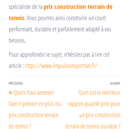
spécialiste de la
prix construction terrain de
tennis
. Vous pourrez ainsi construire un court
performant, durable et parfaitement adapté à vos
besoins.
Pour approfondir le sujet, n’hésitez pas à lire cet
article :
https://www.impulsionsportive.fr/
Navigation
PRÉCÉDENT
SUIVANT
Article
Arti
Quels frais annexes
Quel est le meilleur
de
précédent
suiv
l’article
faut-il prévoir en plus du
rapport qualité-prix pour
prix construction terrain
un prix construction
de tennis ?
terrain de tennis durable ?