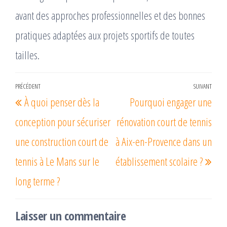
avant des approches professionnelles et des bonnes
pratiques adaptées aux projets sportifs de toutes
tailles.
Navigation
PRÉCÉDENT
SUIVANT
Article
Arti
À quoi penser dès la
Pourquoi engager une
de
précédent
suiv
l’article
conception pour sécuriser
rénovation court de tennis
une construction court de
à Aix-en-Provence dans un
tennis à Le Mans sur le
établissement scolaire ?
long terme ?
Laisser un commentaire