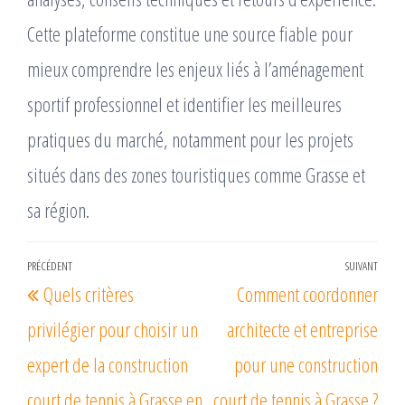
Cette plateforme constitue une source fiable pour
mieux comprendre les enjeux liés à l’aménagement
sportif professionnel et identifier les meilleures
pratiques du marché, notamment pour les projets
situés dans des zones touristiques comme Grasse et
sa région.
Navigation
PRÉCÉDENT
SUIVANT
Article
Arti
Quels critères
Comment coordonner
de
précédent
suiv
l’article
privilégier pour choisir un
architecte et entreprise
expert de la construction
pour une construction
court de tennis à Grasse en
court de tennis à Grasse ?