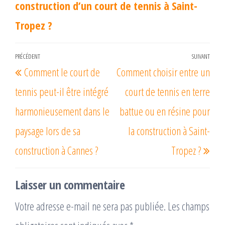
construction d’un court de tennis à Saint-
Tropez ?
Navigation
PRÉCÉDENT
SUIVANT
Article
Arti
Comment le court de
Comment choisir entre un
de
précédent
suiv
l’article
tennis peut-il être intégré
court de tennis en terre
harmonieusement dans le
battue ou en résine pour
paysage lors de sa
la construction à Saint-
construction à Cannes ?
Tropez ?
Laisser un commentaire
Votre adresse e-mail ne sera pas publiée.
Les champs