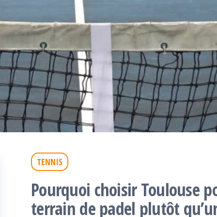
TENNIS
Pourquoi choisir Toulouse po
terrain de padel plutôt qu’u