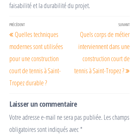
faisabilité et la durabilité du projet.
Navigation
PRÉCÉDENT
SUIVANT
Article
Arti
Quelles techniques
Quels corps de métier
de
précédent
suiv
l’article
modernes sont utilisées
interviennent dans une
pour une construction
construction court de
court de tennis à Saint-
tennis à Saint-Tropez ?
Tropez durable ?
Laisser un commentaire
Votre adresse e-mail ne sera pas publiée.
Les champs
obligatoires sont indiqués avec
*