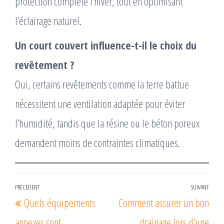
protection complète l’hiver, tout en optimisant
l’éclairage naturel.
Un court couvert influence-t-il le choix du
revêtement ?
Oui, certains revêtements comme la terre battue
nécessitent une ventilation adaptée pour éviter
l’humidité, tandis que la résine ou le béton poreux
demandent moins de contraintes climatiques.
Navigation
PRÉCÉDENT
SUIVANT
Article
Arti
Quels équipements
Comment assurer un bon
de
précédent
suiv
l’article
annexes sont
drainage lors d’une