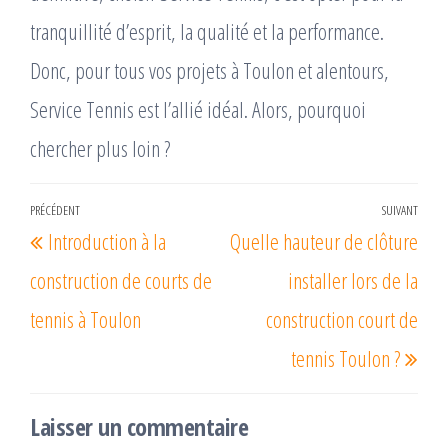
tranquillité d’esprit, la qualité et la performance.
Donc, pour tous vos projets à Toulon et alentours,
Service Tennis est l’allié idéal. Alors, pourquoi
chercher plus loin ?
Navigation
PRÉCÉDENT
SUIVANT
Article
Arti
Introduction à la
Quelle hauteur de clôture
de
précédent
suiv
l’article
construction de courts de
installer lors de la
tennis à Toulon
construction court de
tennis Toulon ?
Laisser un commentaire