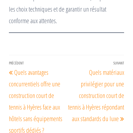
les choix techniques et de garantir un résultat
conforme aux attentes.
Navigation
PRÉCÉDENT
SUIVANT
Article
Arti
Quels avantages
Quels matériaux
de
précédent
suiv
l’article
concurrentiels offre une
privilégier pour une
construction court de
construction court de
tennis à Hyères face aux
tennis à Hyères répondant
hôtels sans équipements
aux standards du luxe
sportifs dédiés ?