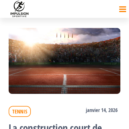
Passer
ce
contenu
janvier 14, 2026
TENNIS
La construction court de