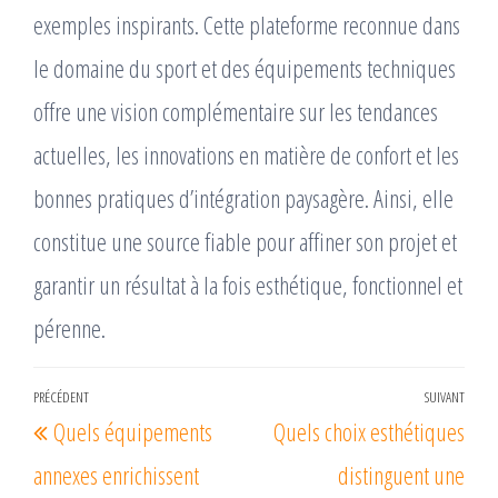
exemples inspirants. Cette plateforme reconnue dans
le domaine du sport et des équipements techniques
offre une vision complémentaire sur les tendances
actuelles, les innovations en matière de confort et les
bonnes pratiques d’intégration paysagère. Ainsi, elle
constitue une source fiable pour affiner son projet et
garantir un résultat à la fois esthétique, fonctionnel et
pérenne.
Navigation
PRÉCÉDENT
SUIVANT
Article
Arti
Quels équipements
Quels choix esthétiques
de
précédent
suiv
l’article
annexes enrichissent
distinguent une