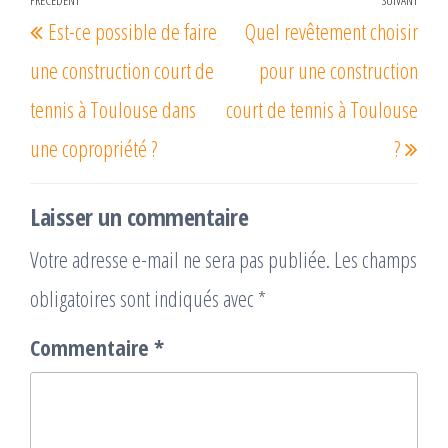
Navigation
Article
Arti
Est-ce possible de faire
Quel revêtement choisir
de
précédent
suiv
l’article
une construction court de
pour une construction
tennis à Toulouse dans
court de tennis à Toulouse
une copropriété ?
?
Laisser un commentaire
Votre adresse e-mail ne sera pas publiée.
Les champs
obligatoires sont indiqués avec
*
Commentaire
*