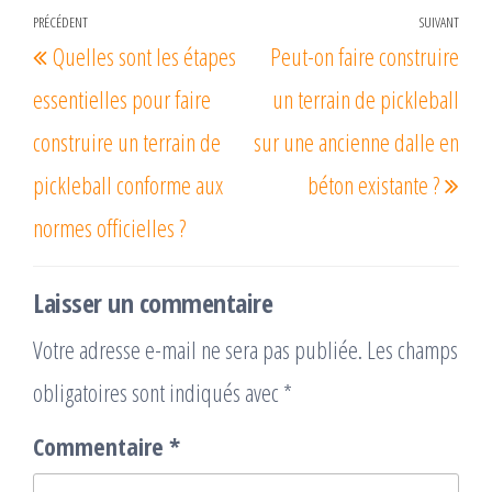
Navigation
PRÉCÉDENT
SUIVANT
Article
Arti
Quelles sont les étapes
Peut-on faire construire
de
précédent
suiv
l’article
essentielles pour faire
un terrain de pickleball
construire un terrain de
sur une ancienne dalle en
pickleball conforme aux
béton existante ?
normes officielles ?
Laisser un commentaire
Votre adresse e-mail ne sera pas publiée.
Les champs
obligatoires sont indiqués avec
*
Commentaire
*