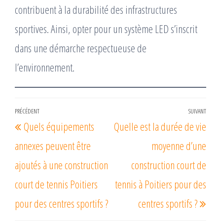
contribuent à la durabilité des infrastructures
sportives. Ainsi, opter pour un système LED s’inscrit
dans une démarche respectueuse de
l’environnement.
Navigation
PRÉCÉDENT
SUIVANT
Article
Arti
Quels équipements
Quelle est la durée de vie
de
précédent
suiv
l’article
annexes peuvent être
moyenne d’une
ajoutés à une construction
construction court de
court de tennis Poitiers
tennis à Poitiers pour des
pour des centres sportifs ?
centres sportifs ?