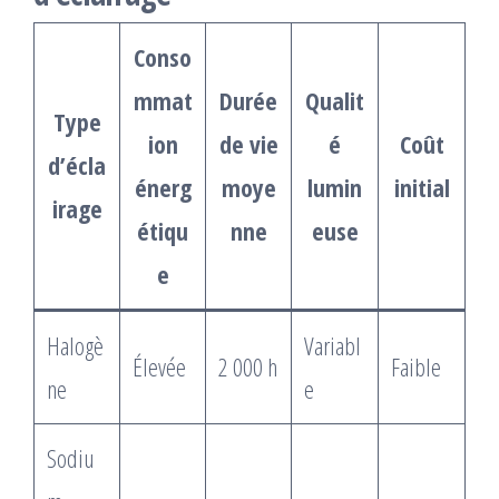
Conso
mmat
Durée
Qualit
Type
ion
de vie
é
Coût
d’écla
énerg
moye
lumin
initial
irage
étiqu
nne
euse
e
Halogè
Variabl
Élevée
2 000 h
Faible
ne
e
Sodiu