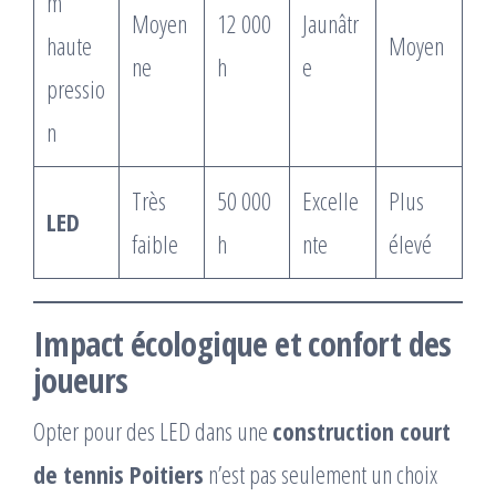
m
Moyen
12 000
Jaunâtr
haute
Moyen
ne
h
e
pressio
n
Très
50 000
Excelle
Plus
LED
faible
h
nte
élevé
Impact écologique et confort des
joueurs
Opter pour des LED dans une
construction court
de tennis Poitiers
n’est pas seulement un choix