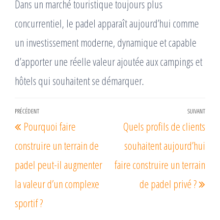
Dans un marché touristique toujours plus
concurrentiel, le padel apparaît aujourd’hui comme
un investissement moderne, dynamique et capable
d’apporter une réelle valeur ajoutée aux campings et
hôtels qui souhaitent se démarquer.
Navigation
PRÉCÉDENT
SUIVANT
Article
Arti
Pourquoi faire
Quels profils de clients
de
précédent
suiv
l’article
construire un terrain de
souhaitent aujourd’hui
padel peut-il augmenter
faire construire un terrain
la valeur d’un complexe
de padel privé ?
sportif ?