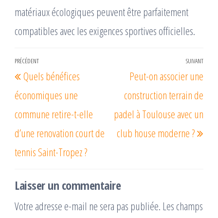
matériaux écologiques peuvent être parfaitement
compatibles avec les exigences sportives officielles.
Navigation
PRÉCÉDENT
SUIVANT
Article
Arti
Quels bénéfices
Peut-on associer une
de
précédent
suiv
l’article
économiques une
construction terrain de
commune retire-t-elle
padel à Toulouse avec un
d’une renovation court de
club house moderne ?
tennis Saint-Tropez ?
Laisser un commentaire
Votre adresse e-mail ne sera pas publiée.
Les champs