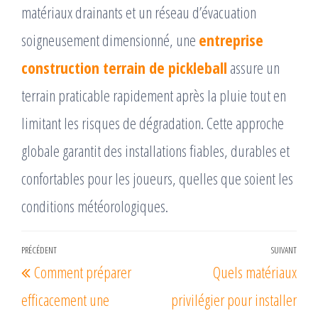
matériaux drainants et un réseau d’évacuation
soigneusement dimensionné, une
entreprise
construction terrain de pickleball
assure un
terrain praticable rapidement après la pluie tout en
limitant les risques de dégradation. Cette approche
globale garantit des installations fiables, durables et
confortables pour les joueurs, quelles que soient les
conditions météorologiques.
Navigation
PRÉCÉDENT
SUIVANT
Article
Arti
Comment préparer
Quels matériaux
de
précédent
suiv
l’article
efficacement une
privilégier pour installer