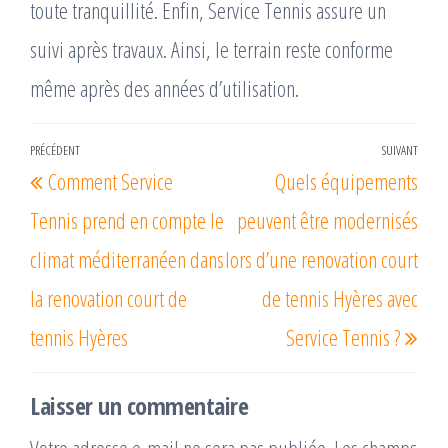
toute tranquillité. Enfin, Service Tennis assure un
suivi après travaux. Ainsi, le terrain reste conforme
même après des années d’utilisation.
Navigation
PRÉCÉDENT
SUIVANT
Article
Arti
Comment Service
Quels équipements
de
précédent
suiv
l’article
Tennis prend en compte le
peuvent être modernisés
climat méditerranéen dans
lors d’une renovation court
la renovation court de
de tennis Hyères avec
tennis Hyères
Service Tennis ?
Laisser un commentaire