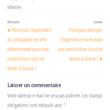
hôtelier.
Navigation
PRÉCÉDENT
SUIVANT
Article
Arti
Pourquoi l’expérience
Pourquoi anticiper
de
précédent
suiv
l’article
du prestataire est-elle
l’expérience client avant
déterminante pour une
une construction court de
construction court de
tennis à Grasse ?
tennis à Grasse ?
Laisser un commentaire
Votre adresse e-mail ne sera pas publiée.
Les champs
obligatoires sont indiqués avec
*