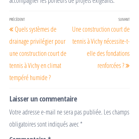
accompagner les porteurs de projets exigeants.
Navigation
PRÉCÉDENT
SUIVANT
Article
Arti
Quels systèmes de
Une construction court de
de
précédent
suiv
l’article
drainage privilégier pour
tennis à Vichy nécessite-t-
une construction court de
elle des fondations
tennis à Vichy en climat
renforcées ?
tempéré humide ?
Laisser un commentaire
Votre adresse e-mail ne sera pas publiée.
Les champs
obligatoires sont indiqués avec
*