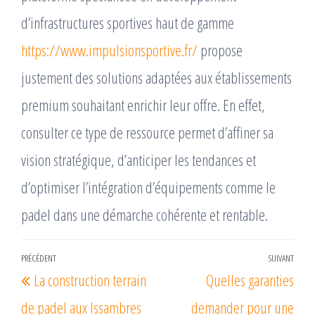
d’infrastructures sportives haut de gamme
https://www.impulsionsportive.fr/
propose
justement des solutions adaptées aux établissements
premium souhaitant enrichir leur offre. En effet,
consulter ce type de ressource permet d’affiner sa
vision stratégique, d’anticiper les tendances et
d’optimiser l’intégration d’équipements comme le
padel dans une démarche cohérente et rentable.
Navigation
PRÉCÉDENT
SUIVANT
Article
Arti
La construction terrain
Quelles garanties
de
précédent
suiv
l’article
de padel aux Issambres
demander pour une