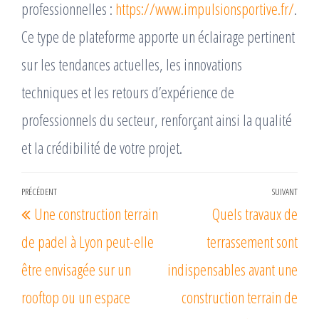
professionnelles :
https://www.impulsionsportive.fr/
.
Ce type de plateforme apporte un éclairage pertinent
sur les tendances actuelles, les innovations
techniques et les retours d’expérience de
professionnels du secteur, renforçant ainsi la qualité
et la crédibilité de votre projet.
Navigation
PRÉCÉDENT
SUIVANT
Article
Arti
Une construction terrain
Quels travaux de
de
précédent
suiv
l’article
de padel à Lyon peut-elle
terrassement sont
être envisagée sur un
indispensables avant une
rooftop ou un espace
construction terrain de