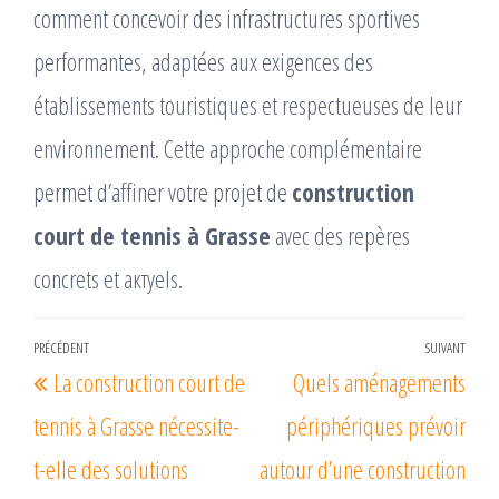
comment concevoir des infrastructures sportives
performantes, adaptées aux exigences des
établissements touristiques et respectueuses de leur
environnement. Cette approche complémentaire
permet d’affiner votre projet de
construction
court de tennis à Grasse
avec des repères
concrets et актуels.
Navigation
PRÉCÉDENT
SUIVANT
Article
Arti
La construction court de
Quels aménagements
de
précédent
suiv
l’article
tennis à Grasse nécessite-
périphériques prévoir
t-elle des solutions
autour d’une construction