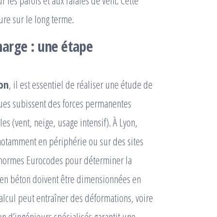
 les parois et aux rafales de vent. Cette
ure sur le long terme.
arge : une étape
yon
, il est essentiel de réaliser une étude de
iques subissent des forces permanentes
les (vent, neige, usage intensif). À Lyon,
 notamment en périphérie ou sur des sites
les normes Eurocodes pour déterminer la
s en béton doivent être dimensionnées en
alcul peut entraîner des déformations, voire
on d’ingénieurs spécialisés garantit une