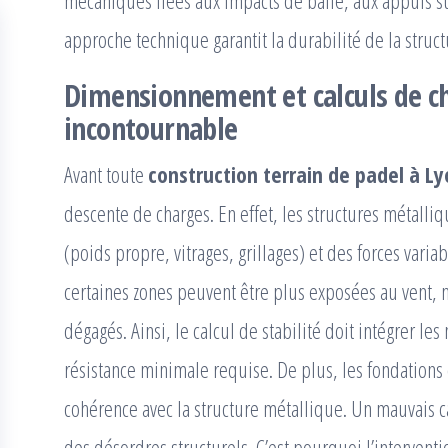
mécaniques liées aux impacts de balle, aux appuis sur
approche technique garantit la durabilité de la struct
Dimensionnement et calculs de ch
incontournable
Avant toute
construction terrain de padel à L
descente de charges. En effet, les structures métall
(poids propre, vitrages, grillages) et des forces variab
certaines zones peuvent être plus exposées au vent,
dégagés. Ainsi, le calcul de stabilité doit intégrer 
résistance minimale requise. De plus, les fondation
cohérence avec la structure métallique. Un mauvais c
des désordres structurels. C’est pourquoi l’interventi