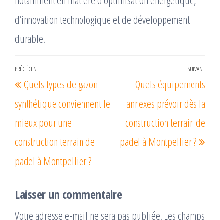
notamment en matière d’optimisation énergétique,
d’innovation technologique et de développement
durable.
Navigation
PRÉCÉDENT
SUIVANT
Article
Arti
Quels types de gazon
Quels équipements
de
précédent
suiv
l’article
synthétique conviennent le
annexes prévoir dès la
mieux pour une
construction terrain de
construction terrain de
padel à Montpellier ?
padel à Montpellier ?
Laisser un commentaire
Votre adresse e-mail ne sera pas publiée.
Les champs