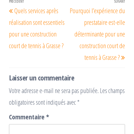
Navigation
PRÉCÉDENT
SUIVANT
Article
Arti
Quels services après
Pourquoi l’expérience du
de
précédent
suiv
l’article
réalisation sont essentiels
prestataire est-elle
pour une construction
déterminante pour une
court de tennis à Grasse ?
construction court de
tennis à Grasse ?
Laisser un commentaire
Votre adresse e-mail ne sera pas publiée.
Les champs
obligatoires sont indiqués avec
*
Commentaire
*